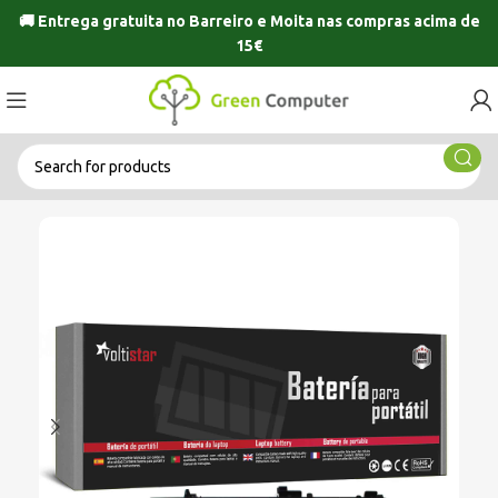
🚚 Entrega gratuita no
Barreiro
e
Moita
nas compras acima de
15€