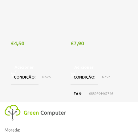
Out
€
4,50
€
7,90
€
1
Adicionar
Adicionar
CONDIÇÃO
Novo
CONDIÇÃO
Novo
L
EAN
0889894467546
DISPONIBILIDADE
Online
Morada:
,
Loja Oeiras