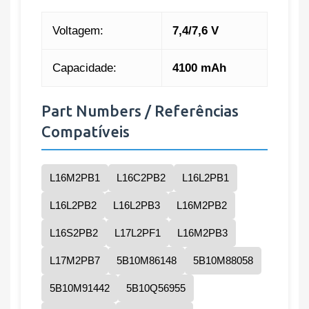
Voltagem:
7,4/7,6 V
Capacidade:
4100 mAh
Part Numbers / Referências
Compatíveis
L16M2PB1
L16C2PB2
L16L2PB1
L16L2PB2
L16L2PB3
L16M2PB2
L16S2PB2
L17L2PF1
L16M2PB3
L17M2PB7
5B10M86148
5B10M88058
5B10M91442
5B10Q56955