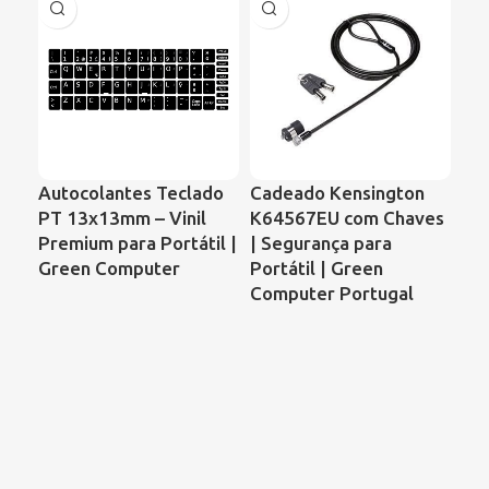
Autocolantes Teclado
Cadeado Kensington
Ve
PT 13x13mm – Vinil
K64567EU com Chaves
Por
Premium para Portátil |
| Segurança para
59
Green Computer
Portátil | Green
– 
Computer Portugal
AD
GC