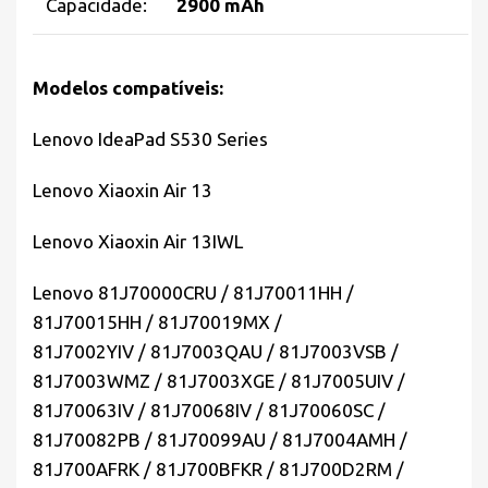
Capacidade:
2900 mAh
Modelos compatíveis:
Lenovo IdeaPad S530 Series
Lenovo Xiaoxin Air 13
Lenovo Xiaoxin Air 13IWL
Lenovo 81J70000CRU / 81J70011HH /
81J70015HH / 81J70019MX /
81J7002YIV / 81J7003QAU / 81J7003VSB /
81J7003WMZ / 81J7003XGE / 81J7005UIV /
81J70063IV / 81J70068IV / 81J70060SC /
81J70082PB / 81J70099AU / 81J7004AMH /
81J700AFRK / 81J700BFKR / 81J700D2RM /