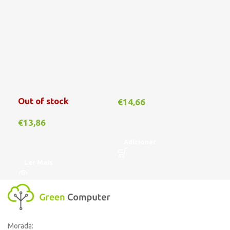
Out of stock
€
14,66
€
1
€
13,86
Adicionar
A
Ler Mais
Morada: