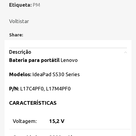
Etiqueta:
PM
Voltistar
Share:
Descrição
Bateria para portátil
Lenovo
Modelos:
IdeaPad S530 Series
P/N:
L17C4PF0, L17M4PF0
CARACTERÍSTICAS
Voltagem:
15,2 V