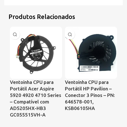
Produtos Relacionados
Ventoinha CPU para
Ventoinha CPU para
Ve
Portátil Acer Aspire
Portátil HP Pavilion –
Po
5920 4920 4710 Series
Conector 3 Pinos – PN:
– 
– Compatível com
646578-001,
60
AD5205HX-HB3
KSB06105HA
NF
GC055515VH-A