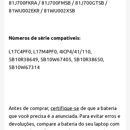
81J700FKRA / 81J700FMSB / 81J700GTSB /
81WU002EKR / 81WU002XSB
Números de série compatíveis:
L17C4PF0, L17M4PF0, 4ICP4/41/110,
5B10R38649, 5B10W67405, 5B10R38650,
5B10W67314
Antes de comprar,
certifique-se
de que a bateria
que você precisa é a anunciada. Para evitar erros e
devoluções, compare a bateria do seu laptop com