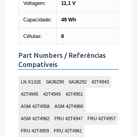
Voltagem:
11,1 V
Capacidade:
49 Wh
Células:
6
Part Numbers / Referências
Compatíveis
LN X131E
0A36290
0A36292
42T4943
42T4945
42T4949
42T4951
ASM 42T4958
ASM 42T4960
ASM 42T4962
FRU 42T4947
FRU 42T4957
FRU 42T4959
FRU 42T4961