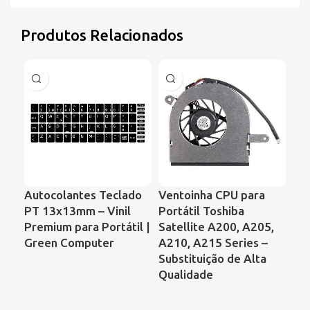
Produtos Relacionados
Autocolantes Teclado
Ventoinha CPU para
Ve
PT 13x13mm – Vinil
Portátil Toshiba
Por
Premium para Portátil |
Satellite A200, A205,
59
Green Computer
A210, A215 Series –
– 
Substituição de Alta
AD
Qualidade
GC