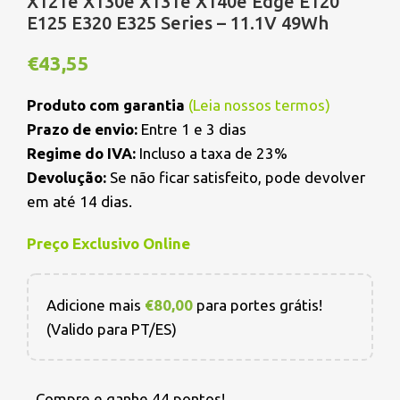
X121e X130e X131e X140e Edge E120
E125 E320 E325 Series – 11.1V 49Wh
€
43,55
Produto com garantia
(
Leia nossos termos
)
Prazo de envio:
Entre 1 e 3 dias
Regime do IVA:
Incluso a taxa de 23%
Devolução:
Se não ficar satisfeito, pode devolver
em até 14 dias.
Preço Exclusivo Online
Adicione mais
€
80,00
para portes grátis!
(Valido para PT/ES)
Compre e ganhe 44 pontos!