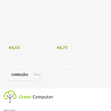
Out
€
4,50
€
6,75
€
1
Adicionar
Adicionar
CONDIÇÃO
Novo
L
Morada: