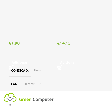
Out
€
7,90
€
14,15
€
1
Adicionar
Adicionar
CONDIÇÃO
Novo
L
EAN
0889894467546
DISPONIBILIDADE
Online