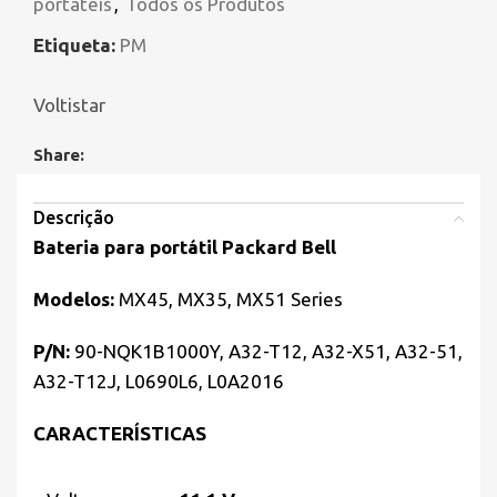
portáteis
,
Todos os Produtos
Etiqueta:
PM
Voltistar
Share:
Descrição
Bateria para portátil Packard Bell
Modelos:
MX45, MX35, MX51 Series
P/N:
90-NQK1B1000Y, A32-T12, A32-X51, A32-51,
A32-T12J, L0690L6, L0A2016
CARACTERÍSTICAS