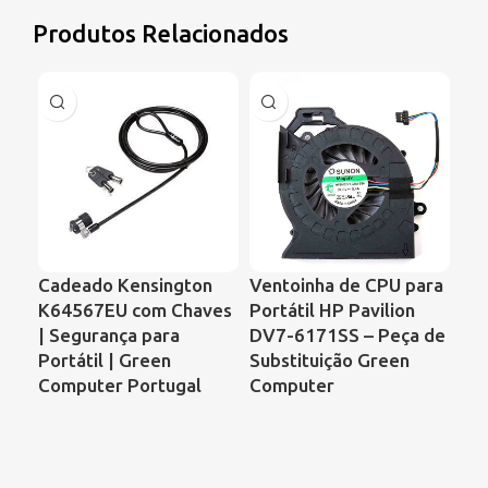
Produtos Relacionados
Cadeado Kensington
Ventoinha de CPU para
Ve
K64567EU com Chaves
Portátil HP Pavilion
Po
| Segurança para
DV7-6171SS – Peça de
Pr
Portátil | Green
Substituição Green
CQ
Computer Portugal
Computer
KS
DF