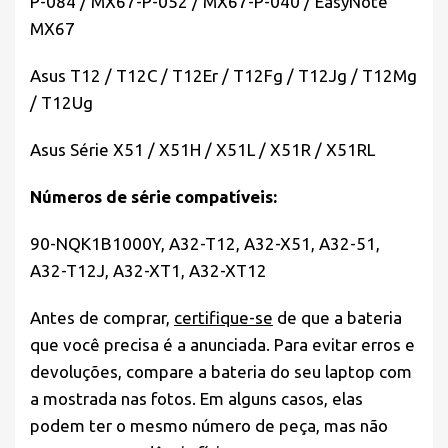
P-084 / MX67-P-052 / MX67-P-040 / EasyNote
MX67
Asus T12 / T12C / T12Er / T12Fg / T12Jg / T12Mg
/ T12Ug
Asus Série X51 / X51H / X51L / X51R / X51RL
Números de série compatíveis:
90-NQK1B1000Y, A32-T12, A32-X51, A32-51,
A32-T12J, A32-XT1, A32-XT12
Antes de comprar,
certifique-se
de que a bateria
que você precisa é a anunciada. Para evitar erros e
devoluções, compare a bateria do seu laptop com
a mostrada nas fotos. Em alguns casos, elas
podem ter o mesmo número de peça, mas não