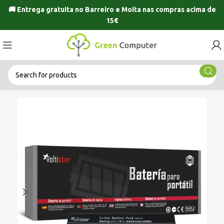
🚚 Entrega gratuita no
Barreiro
e
Moita
nas compras acima de
15€