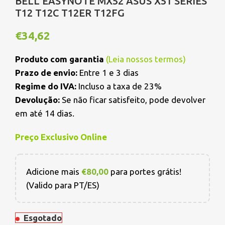
BELL EASYNOTE MX52 ASUS X51 SERIES
T12 T12C T12ER T12FG
€
34,62
Produto com garantia
(
Leia nossos termos
)
Prazo de envio:
Entre 1 e 3 dias
Regime do IVA:
Incluso a taxa de 23%
Devolução:
Se não ficar satisfeito, pode devolver
em até 14 dias.
Preço Exclusivo Online
Adicione mais
€
80,00
para portes grátis!
(Valido para PT/ES)
Esgotado