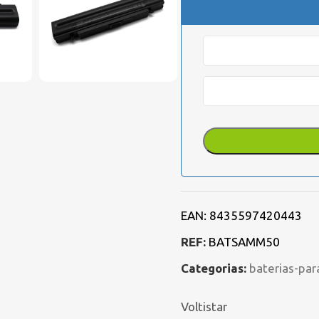
EAN:
8435597420443
REF:
BATSAMM50
Categorias:
baterias-par
Voltistar