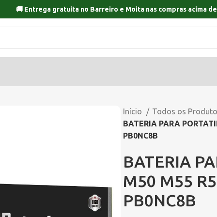
🚚 Entrega gratuita no
Barreiro
e
Moita
nas compras acima de
Início
Todos os Produt
BATERIA PARA PORTATI
PB0NC8B
BATERIA P
M50 M55 R5
PB0NC8B