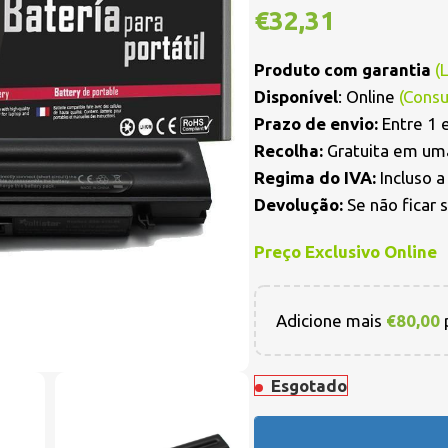
€
32,31
Produto com garantia
(
Disponível
: Online
(Consu
Prazo de envio:
Entre 1 e
Recolha:
Gratuita em uma
Regima do IVA:
Incluso 
Devolução:
Se não ficar 
Preço Exclusivo Online
Adicione mais
€
80,00
p
Esgotado