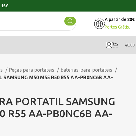
 15€
A partir de 80€
Portes Grátis.
€
0,00
os
Peças para portáteis
baterias-para-portateis
L SAMSUNG M50 M55 R50 R55 AA-PB0NC6B AA-
ARA PORTATIL SAMSUNG
0 R55 AA-PB0NC6B AA-