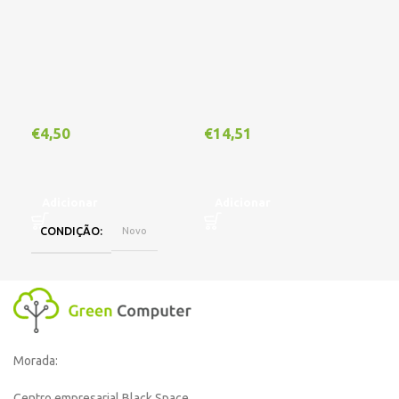
€
4,50
€
14,51
€
1
Adicionar
Adicionar
A
CONDIÇÃO
Novo
Morada:
Centro empresarial Black Space