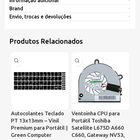
Informação adicional
Brand
Envio, trocas e devoluções
Produtos Relacionados
Autocolantes Teclado
Ventoinha CPU para
Ve
PT 13x13mm – Vinil
Portátil Toshiba
Por
Premium para Portátil |
Satellite L675D A660
Sat
Green Computer
C660, Gateway NV53,
C8