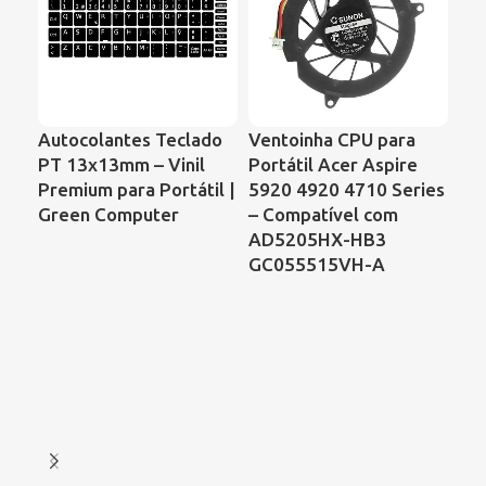
Autocolantes Teclado
Ventoinha CPU para
Ve
PT 13x13mm – Vinil
Portátil Acer Aspire
Po
Premium para Portátil |
5920 4920 4710 Series
Pr
Green Computer
– Compatível com
CQ
AD5205HX-HB3
KS
GC055515VH-A
DF