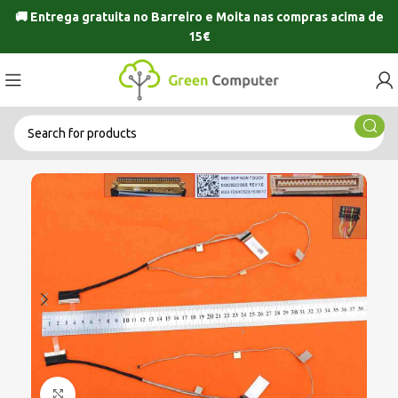
🚚 Entrega gratuita no
Barreiro
e
Moita
nas compras acima de
15€
Click to enlarge