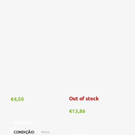
Out of stock
Out
€
4,50
€
13,86
€
1
Adicionar
CONDIÇÃO
Novo
Ler Mais
L