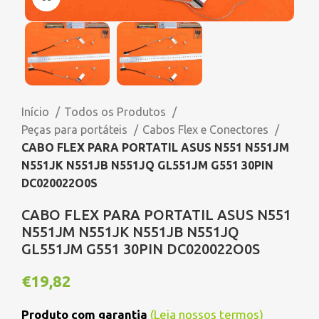
Início
Todos os Produtos
Peças para portáteis
Cabos Flex e Conectores
CABO FLEX PARA PORTATIL ASUS N551 N551JM
N551JK N551JB N551JQ GL551JM G551 30PIN
DC020022O0S
CABO FLEX PARA PORTATIL ASUS N551
N551JM N551JK N551JB N551JQ
GL551JM G551 30PIN DC020022O0S
€
19,82
Produto com garantia
(
Leia nossos termos
)