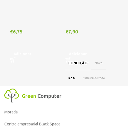
€
6,75
€
7,90
€
1
Adicionar
Adicionar
A
CONDIÇÃO
Novo
EAN
0889894467546
DISPONIBILIDADE
Online
Morada:
,
Loja Oeiras
Centro empresarial Black Space