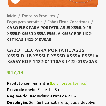
Início
Todos os Produtos
Peças para portáteis
Cabos Flex e Conectores
CABO FLEX PARA PORTATIL ASUS X555LD-1B
X555LP X555D X555A F555LA K555Y EDP 1422-
01T10AS 1422-01SV0AS
CABO FLEX PARA PORTATIL ASUS
X555LD-1B X555LP X555D X555A F555LA
K555Y EDP 1422-01T10AS 1422-01SV0AS
€
17,14
Produto com garantia
(
Leia nossos termos
)
Prazo de envio:
Entre 1 e 3 dias
Regime do IVA:
Incluso a taxa de 23%
Devolução:
Se não ficar satisfeito, pode devolver