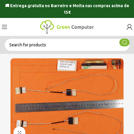
🚚 Entrega gratuita no
Barreiro
e
Moita
nas compras acima de
15€
Click to enlarge