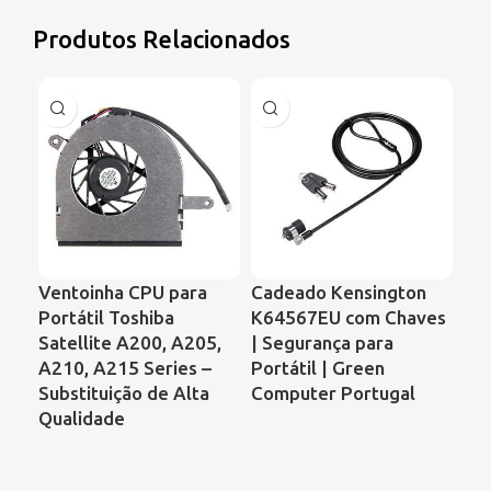
Produtos Relacionados
Ventoinha CPU para
Cadeado Kensington
Ve
Portátil Toshiba
K64567EU com Chaves
Por
Satellite A200, A205,
| Segurança para
61
A210, A215 Series –
Portátil | Green
Ar
Substituição de Alta
Computer Portugal
Ess
Qualidade