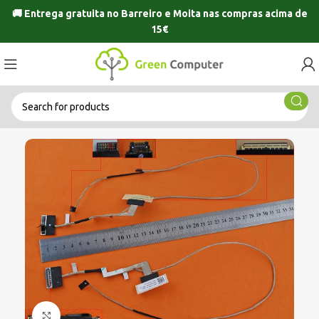
🚚 Entrega gratuita no
Barreiro
e
Moita
nas compras acima de
15€
Click to enlarge