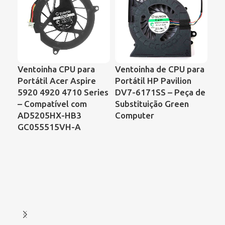
Ventoinha CPU para
Ventoinha de CPU para
Ve
Portátil Acer Aspire
Portátil HP Pavilion
Por
5920 4920 4710 Series
DV7-6171SS – Peça de
Sa
– Compatível com
Substituição Green
C6
AD5205HX-HB3
Computer
Ac
GC055515VH-A
As
Ref