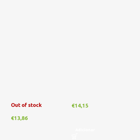
Out of stock
€
14,15
€
1
€
13,86
Adicionar
A