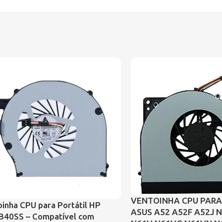
VENTOINHA CPU PARA
inha CPU para Portátil HP
ASUS A52 A52F A52J N
B40SS – Compatível com