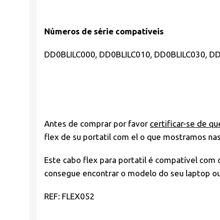
Números de série compatíveis
DD0BLILC000, DD0BLILC010, DD0BLILC030,
DD
Antes de comprar por favor
certificar-se de qu
flex de su portatil com el o que mostramos na
Este cabo flex para portatil é compatível com
consegue encontrar o modelo do seu laptop ou 
REF: FLEX052