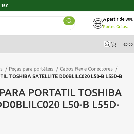
 15€
A partir de 80€
Portes Grátis.
€
0,00
os
Peças para portáteis
Cabos Flex e Conectores
IL TOSHIBA SATELLITE DD0BLILC020 L50-B L55D-B
PARA PORTATIL TOSHIBA
DD0BLILC020 L50-B L55D-