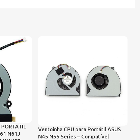
 PORTATIL
Ventoinha CPU para Portátil ASUS
VE
61 N61J
N45 N55 Series – Compatível
PA