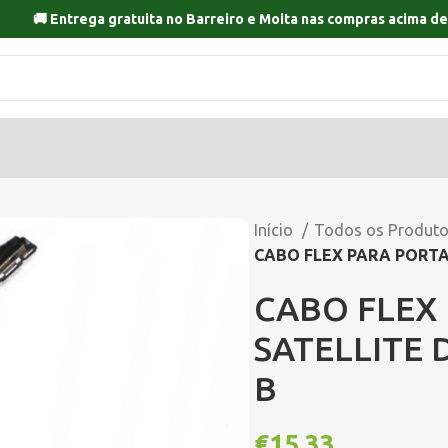
🚚 Entrega gratuita no
Barreiro
e
Moita
nas compras acima de
Início
Todos os Produt
CABO FLEX PARA PORTAT
CABO FLEX 
SATELLITE 
B
€
15,33