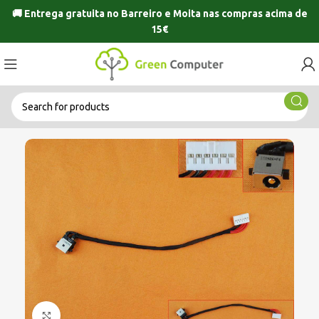
🚚 Entrega gratuita no
Barreiro
e
Moita
nas compras acima de
15€
Click to enlarge