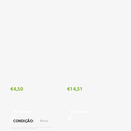
€
4,50
€
14,51
€
1
Adicionar
Adicionar
A
CONDIÇÃO
Novo