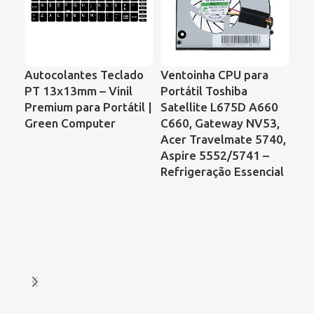
Autocolantes Teclado
Ventoinha CPU para
Ve
PT 13x13mm – Vinil
Portátil Toshiba
Por
Premium para Portátil |
Satellite L675D A660
Ser
Green Computer
C660, Gateway NV53,
de 
Acer Travelmate 5740,
Aspire 5552/5741 –
Refrigeração Essencial