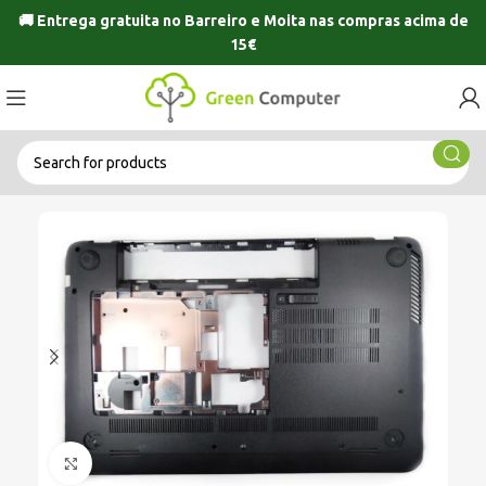
🚚 Entrega gratuita no
Barreiro
e
Moita
nas compras acima de
15€
Click to enlarge