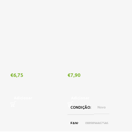
€
6,75
€
7,90
€
1
Adicionar
Adicionar
A
CONDIÇÃO
Novo
EAN
0889894467546