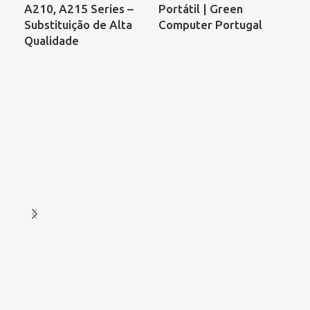
A210, A215 Series –
Portátil | Green
68
Substituição de Alta
Computer Portugal
00
Qualidade