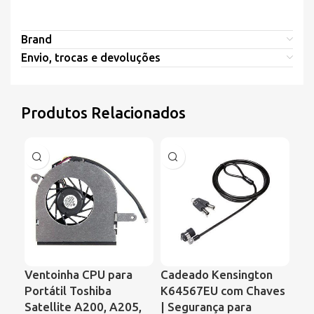
Brand
Envio, trocas e devoluções
Produtos Relacionados
Ventoinha CPU para
Cadeado Kensington
Ve
Portátil Toshiba
K64567EU com Chaves
Por
Satellite A200, A205,
| Segurança para
Co