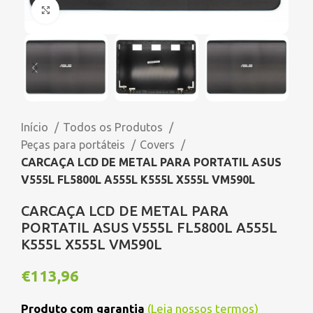
Click to enlarge
Início
Todos os Produtos
Peças para portáteis
Covers
CARCAÇA LCD DE METAL PARA PORTATIL ASUS
V555L FL5800L A555L K555L X555L VM590L
CARCAÇA LCD DE METAL PARA
PORTATIL ASUS V555L FL5800L A555L
K555L X555L VM590L
€
113,96
Produto com garantia
(
Leia nossos termos
)