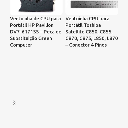
Ventoinha de CPU para
Ventoinha CPU para
Ve
Portátil HP Pavilion
Portátil Toshiba
Po
DV7-6171SS – Peça de
Satellite C850, C855,
Co
Substituição Green
C870, C875, L850, L870
Mú
Computer
– Conector 4 Pinos
Pa