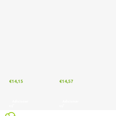
€
14,15
€
14,57
€
1
Adicionar
Adicionar
A