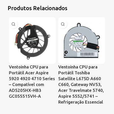
Produtos Relacionados
Ventoinha CPU para
Ventoinha CPU para
Ve
Portátil Acer Aspire
Portátil Toshiba
Por
5920 4920 4710 Series
Satellite L675D A660
Sat
– Compatível com
C660, Gateway NV53,
Co
AD5205HX-HB3
Acer Travelmate 5740,
B7
GC055515VH-A
Aspire 5552/5741 –
Refrigeração Essencial