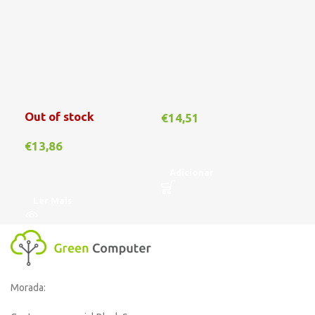
Out of stock
€
14,51
€
1
€
13,86
Adicionar
A
Ler Mais
Morada: