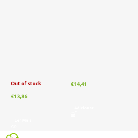
Out of stock
€
14,41
€
1
€
13,86
Adicionar
A
Ler Mais