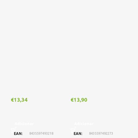
Out
€
13,34
€
13,90
€
1
Adicionar
Adicionar
EAN
8435597493218
EAN
8435597492273
L