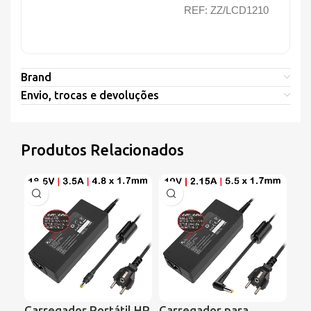
REF: ZZ/LCD1210
Brand
Envio, trocas e devoluções
Produtos Relacionados
Carregador Portátil HP
Carregador para
Ca