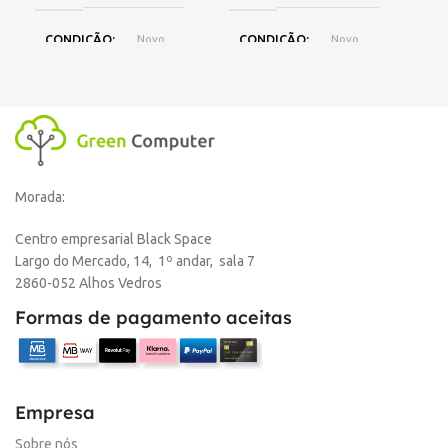
E
CONDIÇÃO
Novo
CONDIÇÃO
Novo
C
MARCA
Compativel
MARCA
Compativel
M
Morada:
Centro empresarial Black Space
Largo do Mercado, 14, 1º andar, sala 7
2860-052 Alhos Vedros
Formas de pagamento aceitas
Empresa
Sobre nós