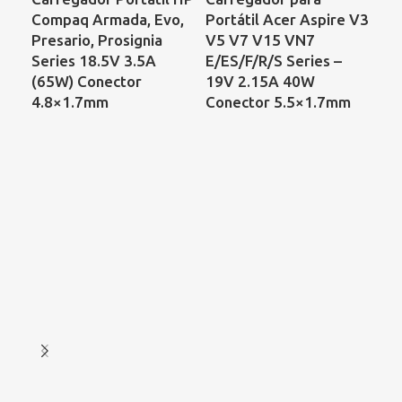
Compaq Armada, Evo,
Portátil Acer Aspire V3
Por
Presario, Prosignia
V5 V7 V15 VN7
Se
Series 18.5V 3.5A
E/ES/F/R/S Series –
Lat
(65W) Conector
19V 2.15A 40W
3.
4.8×1.7mm
Conector 5.5×1.7mm
7.