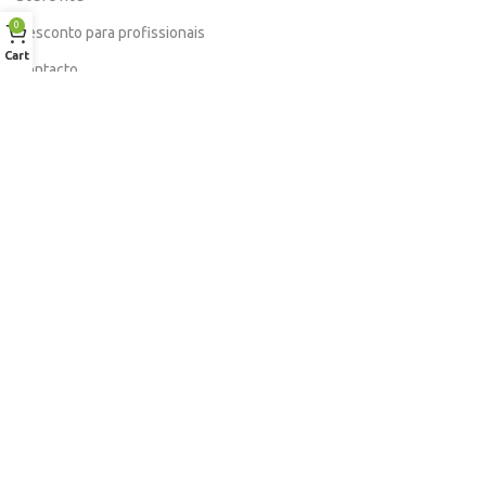
0
Desconto para profissionais
Cart
Contacto
Serviços
Procurar Produto
Troca de Pontos
Informações
Conta
Política de devolução
Livro de Reclamações Electronico
Termos e Condições
Garantia
Portes e Entregas