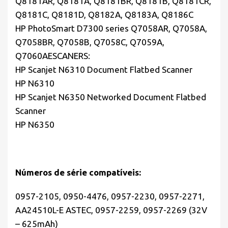
Q8181AR, Q8181A, Q8181BR, Q8181B, Q8181CR,
Q8181C, Q8181D, Q8182A, Q8183A, Q8186C
HP PhotoSmart D7300 series Q7058AR, Q7058A,
Q7058BR, Q7058B, Q7058C, Q7059A,
Q7060AESCANERS:
HP Scanjet N6310 Document Flatbed Scanner
HP N6310
HP Scanjet N6350 Networked Document Flatbed
Scanner
HP N6350
Números de série compatíveis:
0957-2105, 0950-4476, 0957-2230, 0957-2271,
AA24510L-E ASTEC, 0957-2259, 0957-2269 (32V
– 625mAh)