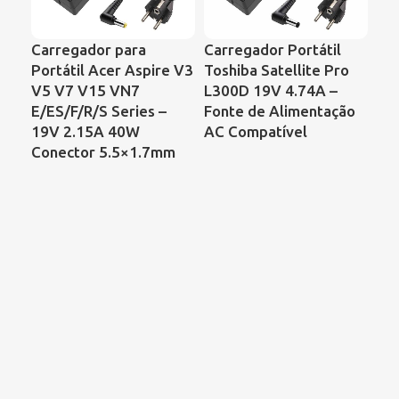
Carregador para
Carregador Portátil
Car
Portátil Acer Aspire V3
Toshiba Satellite Pro
Le
V5 V7 V15 VN7
L300D 19V 4.74A –
Z60
E/ES/F/R/S Series –
Fonte de Alimentação
4.
19V 2.15A 40W
AC Compatível
7.
Conector 5.5×1.7mm