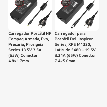
Carregador Portátil HP
Carregador para
Car
Compaq Armada, Evo,
Portátil Dell Inspiron
Sa
Presario, Prosignia
Series, XPS M1330,
40
Series 18.5V 3.5A
Latitude 5480 – 19.5V
Co
(65W) Conector
3.34A (65W) Conector
N1
4.8×1.7mm
7.4×5.0mm
NC
N3