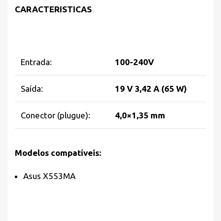
CARACTERISTICAS
Entrada:
100-240V
Saída:
19 V 3,42 A (65 W)
Conector (plugue):
4,0×1,35 mm
Modelos compatíveis:
Asus X553MA