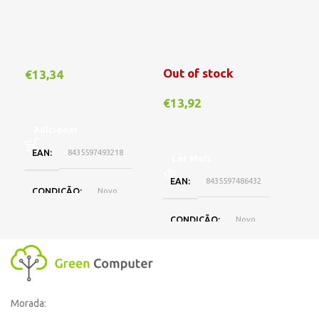
Out of stock
€
13,34
€
1
€
13,92
Adicionar
A
EAN
8435597493218
E
Ler Mais
EAN
8435597486432
CONDIÇÃO
Novo
C
CONDIÇÃO
Novo
MARCA
Compativel
M
MARCA
Compativel
Morada: