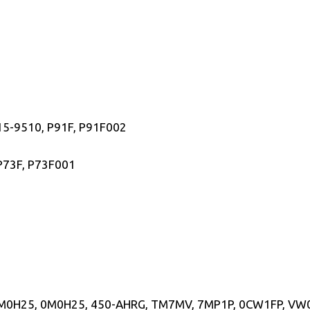
15-9510, P91F, P91F002
 P73F, P73F001
M0H25, 0M0H25, 450-AHRG, TM7MV, 7MP1P, 0CW1FP, VW