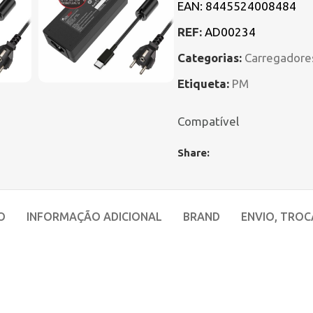
EAN:
8445524008484
REF:
AD00234
Categorias:
Carregadore
Etiqueta:
PM
Compatível
Share:
O
INFORMAÇÃO ADICIONAL
BRAND
ENVIO, TROC