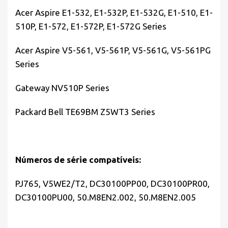
Acer Aspire E1-532, E1-532P, E1-532G, E1-510, E1-
510P, E1-572, E1-572P, E1-572G Series
Acer Aspire V5-561, V5-561P, V5-561G, V5-561PG
Series
Gateway NV510P Series
Packard Bell TE69BM Z5WT3 Series
Números de série compatíveis:
PJ765,
V5WE2/T2, DC30100PP00, DC30100PR00,
DC30100PU00, 50.M8EN2.002, 50.M8EN2.005