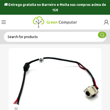
🚚 Entrega gratuita no
Barreiro
e
Moita
nas compras acima de
15€
Click to enlarge