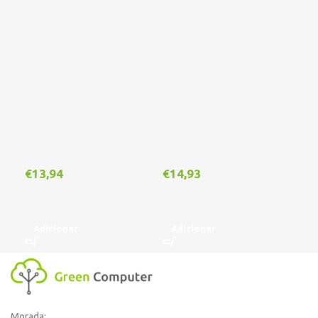
€
13,94
€
14,93
€
1
Adicionar
Adicionar
A
Morada: