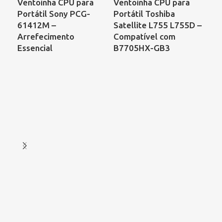
Ventoinha CPU para
Ventoinha CPU para
Ve
Portátil Sony PCG-
Portátil Toshiba
Po
61412M –
Satellite L755 L755D –
– 
Arrefecimento
Compatível com
60
Essencial
B7705HX-GB3
NF