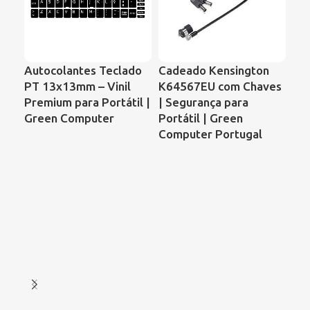
Autocolantes Teclado
Cadeado Kensington
Ve
PT 13x13mm – Vinil
K64567EU com Chaves
Por
Premium para Portátil |
| Segurança para
61
Green Computer
Portátil | Green
Ar
Computer Portugal
Ess