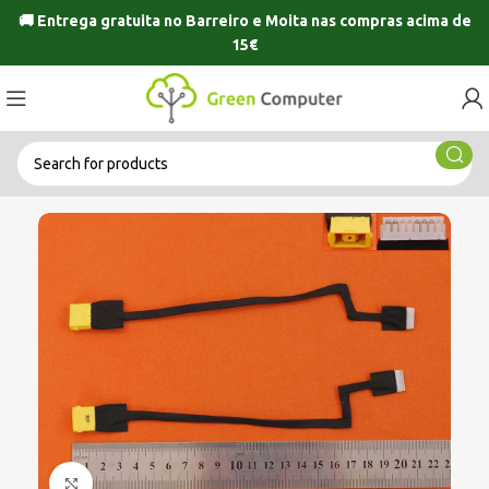
🚚 Entrega gratuita no
Barreiro
e
Moita
nas compras acima de
15€
Click to enlarge