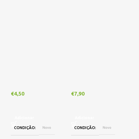
€
4,50
€
7,90
€
1
Adicionar
Adicionar
A
CONDIÇÃO
Novo
CONDIÇÃO
Novo