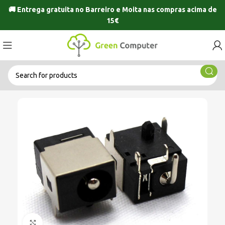
🚚 Entrega gratuita no
Barreiro
e
Moita
nas compras acima de
15€
Click to enlarge