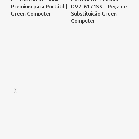
Premium para Portátil |
DV7-6171SS – Peça de
Co
Green Computer
Substituição Green
68
Computer
00