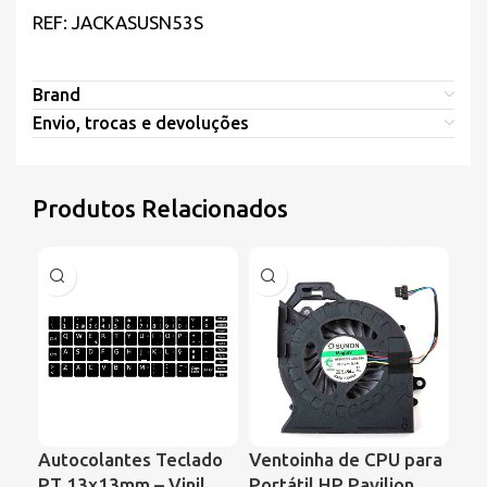
REF: JACKASUSN53S
Brand
Envio, trocas e devoluções
Produtos Relacionados
Autocolantes Teclado
Ventoinha de CPU para
Ve
PT 13x13mm – Vinil
Portátil HP Pavilion
Por