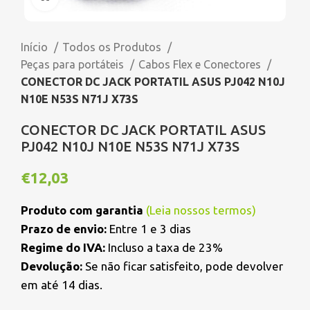
Início
Todos os Produtos
Peças para portáteis
Cabos Flex e Conectores
CONECTOR DC JACK PORTATIL ASUS PJ042 N10J
N10E N53S N71J X73S
CONECTOR DC JACK PORTATIL ASUS
PJ042 N10J N10E N53S N71J X73S
€
12,03
Produto com garantia
(
Leia nossos termos
)
Prazo de envio:
Entre 1 e 3 dias
Regime do IVA:
Incluso a taxa de 23%
Devolução:
Se não ficar satisfeito, pode devolver
em até 14 dias.