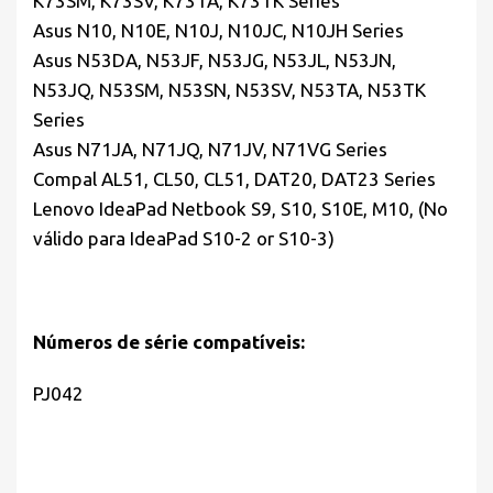
K73SM, K73SV, K73TA, K73TK Series
Asus N10, N10E, N10J, N10JC, N10JH Series
Asus N53DA, N53JF, N53JG, N53JL, N53JN,
N53JQ, N53SM, N53SN, N53SV, N53TA, N53TK
Series
Asus N71JA, N71JQ, N71JV, N71VG Series
Compal AL51, CL50, CL51, DAT20, DAT23 Series
Lenovo IdeaPad Netbook S9, S10, S10E, M10, (No
válido para IdeaPad S10-2 or S10-3)
Números de série compatíveis:
PJ042