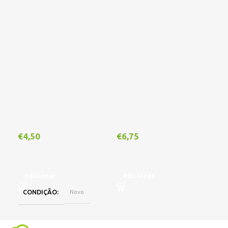
€
4,50
€
6,75
€
1
Adicionar
Adicionar
A
CONDIÇÃO
Novo