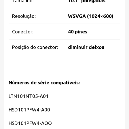
Tamanho:
10.1″ polegadas
Resolução:
WSVGA (1024×600)
Conector:
40 pines
Posição do conector:
diminuir deixou
Números de série compatíveis:
LTN101NT05-A01
HSD101PFW4-A00
HSD101PFW4-AOO