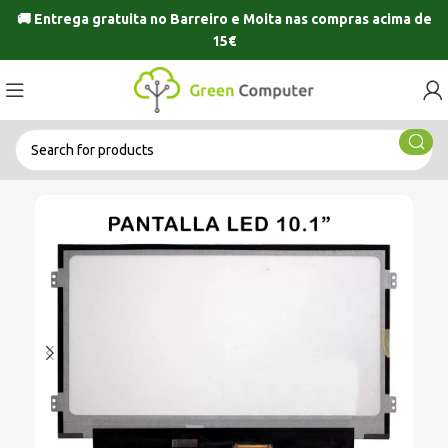
🚚 Entrega gratuita no
Barreiro
e
Moita
nas compras acima de
15€