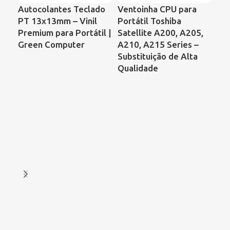
Autocolantes Teclado
Ventoinha CPU para
Ve
PT 13x13mm – Vinil
Portátil Toshiba
Por
Premium para Portátil |
Satellite A200, A205,
Co
Green Computer
A210, A215 Series –
68
Substituição de Alta
00
Qualidade