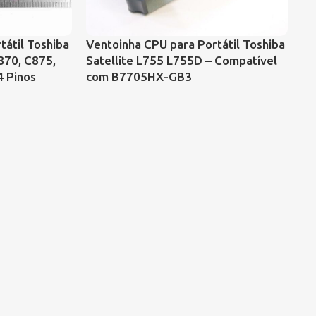
Ve
tátil Toshiba
Ventoinha CPU para Portátil Toshiba
Va
870, C875,
Satellite L755 L755D – Compatível
U
4 Pinos
com B7705HX-GB3