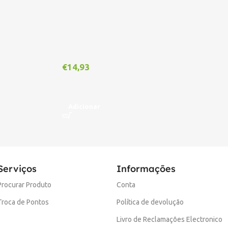
€
1
€
14,93
A
Adicionar
Serviços
Informações
Procurar Produto
Conta
Troca de Pontos
Política de devolução
Livro de Reclamações Electronico