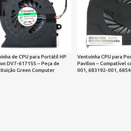
inha de CPU para Portátil HP
Ventoinha CPU para Por
lion DV7-6171SS – Peça de
Pavilion – Compatível 
tituição Green Computer
001, 683192-001, 685