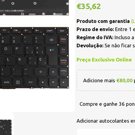
€
35,62
Produto com garantia
(
Prazo de envio:
Entre 1 e
Regime do IVA:
Incluso 
Devolução:
Se não ficar 
Preço Exclusivo Online
Adicione mais
€
80,00
p
Compre e ganhe 36 pon
Adicionar autocolantes 