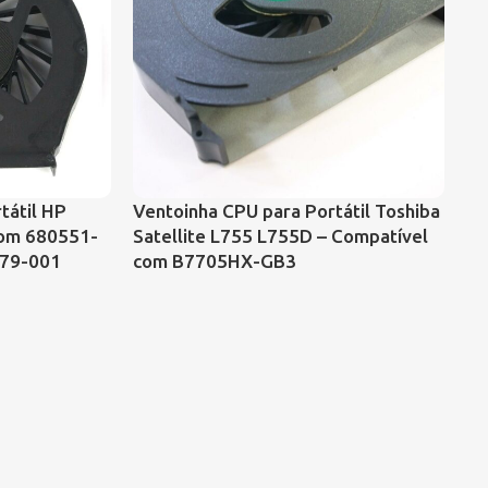
tátil HP
Ventoinha CPU para Portátil Toshiba
Ve
com 680551-
Satellite L755 L755D – Compatível
Pa
479-001
com B7705HX-GB3
D