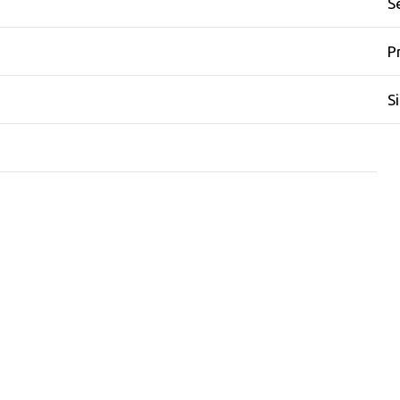
S
P
S