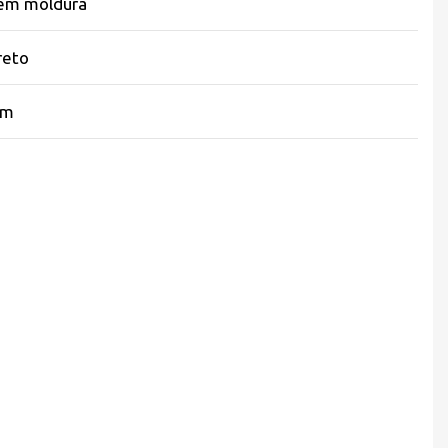
em moldura
reto
im