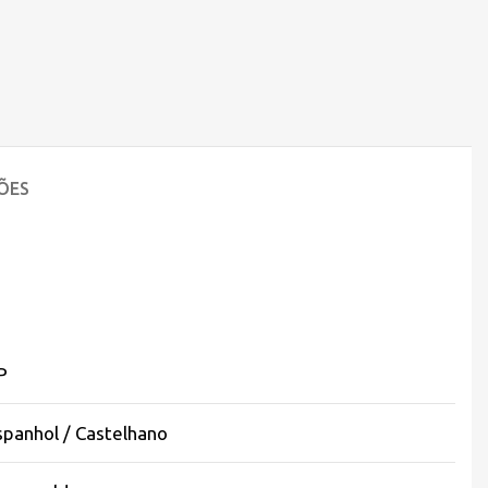
ÕES
P
spanhol / Castelhano