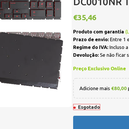
DC0010NR 
€
35,46
Produto com garantia
(
Prazo de envio:
Entre 1 e
Regime do IVA:
Incluso 
Devolução:
Se não ficar 
Preço Exclusivo Online
Adicione mais
€
80,00
p
Esgotado