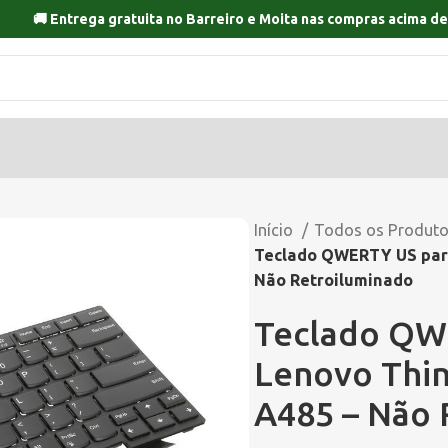
🚚 Entrega gratuita no
Barreiro
e
Moita
nas compras acima de
Início
Todos os Produt
Teclado QWERTY US para
Não Retroiluminado
Teclado QWE
Lenovo Thi
A485 – Não 