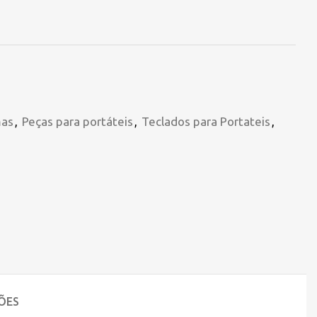
mas
,
Peças para portáteis
,
Teclados para Portateis
,
ÕES