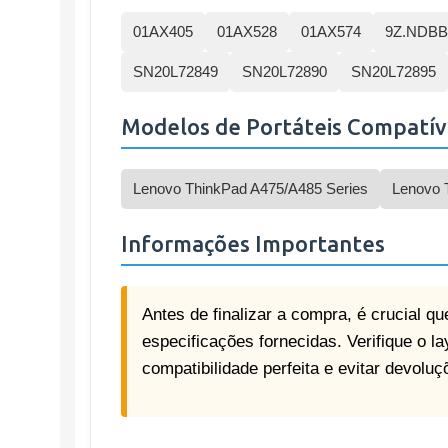
01AX405
01AX528
01AX574
9Z.NDBB
SN20L72849
SN20L72890
SN20L72895
Modelos de Portáteis Compatív
Lenovo ThinkPad A475/A485 Series
Lenovo 
Informações Importantes
Antes de finalizar a compra, é crucial 
especificações fornecidas. Verifique o l
compatibilidade perfeita e evitar devolu