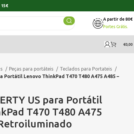
 15€
A partir de 80€
Portes Grátis.
€
0,00
os
Peças para portáteis
Teclados para Portateis
 Portátil Lenovo ThinkPad T470 T480 A475 A485 –
RTY US para Portátil
nkPad T470 T480 A475
Retroiluminado