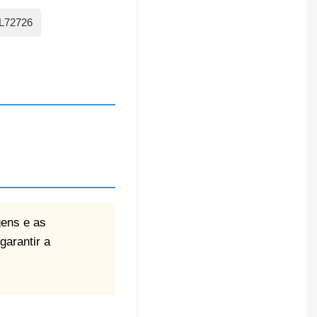
L72726
gens e as
garantir a