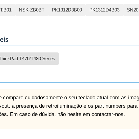
T.B01
NSK-ZB0BT
PK1312D3B00
PK1312D4B03
SN20
eis
ThinkPad T470/T480 Series
que compare cuidadosamente o seu teclado atual com as ima
ayout, a presença de retroiluminação e os part numbers para 
ções. Em caso de dúvida, não hesite em contactar-nos.