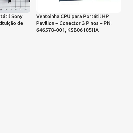
tátil Sony
Ventoinha CPU para Portátil HP
Ve
ituição de
Pavilion – Conector 3 Pinos – PN:
Sa
646578-001, KSB06105HA
co