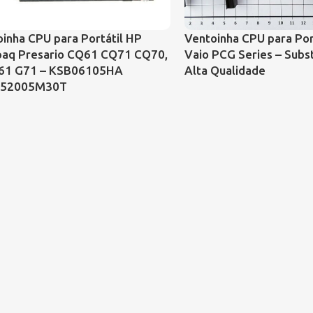
inha CPU para Portátil HP
Ventoinha CPU para Por
aq Presario CQ61 CQ71 CQ70,
Vaio PCG Series – Subst
61 G71 – KSB06105HA
Alta Qualidade
552005M30T