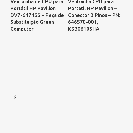
Ventoinha de CPU para
Ventoinha CPU para
Ve
Portátil HP Pavilion
Portátil HP Pavilion –
Por
DV7-6171SS – Peça de
Conector 3 Pinos – PN:
DV
Substituição Green
646578-001,
DF
Computer
KSB06105HA