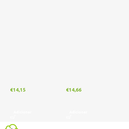
€
14,15
€
14,66
€
1
Adicionar
Adicionar
A