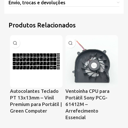
Envio, trocas e devoluções
Produtos Relacionados
Autocolantes Teclado
Ventoinha CPU para
Ve
PT 13x13mm – Vinil
Portátil Sony PCG-
Por
Premium para Portátil |
61412M –
Co
Green Computer
Arrefecimento
68
Essencial
00