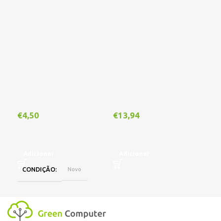
€
4,50
€
13,94
€
1
Adicionar
Adicionar
A
CONDIÇÃO
Novo