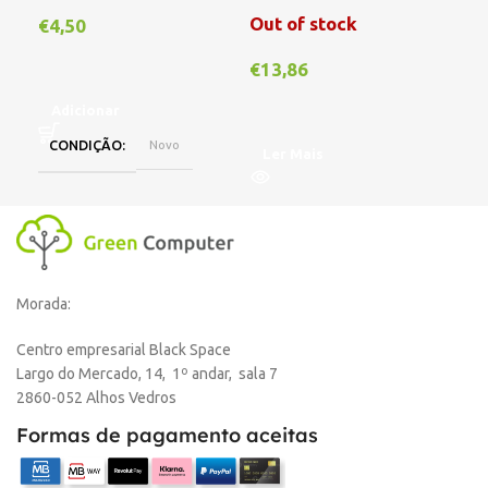
Out of stock
€
4,50
€
1
€
13,86
Adicionar
A
CONDIÇÃO
Novo
Ler Mais
Morada:
Centro empresarial Black Space
Largo do Mercado, 14, 1º andar, sala 7
2860-052 Alhos Vedros
Formas de pagamento aceitas