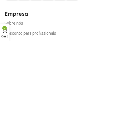
Empresa
Sobre nós
0
Desconto para profissionais
Cart
Contacto
Serviços
Procurar Produto
Troca de Pontos
Informações
Conta
Política de devolução
Livro de Reclamações Electronico
Termos e Condições
Garantia