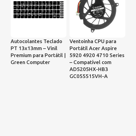
Autocolantes Teclado
Ventoinha CPU para
Ve
PT 13x13mm – Vinil
Portátil Acer Aspire
Por
Premium para Portátil |
5920 4920 4710 Series
61
Green Computer
– Compatível com
Ar
AD5205HX-HB3
Ess
GC055515VH-A