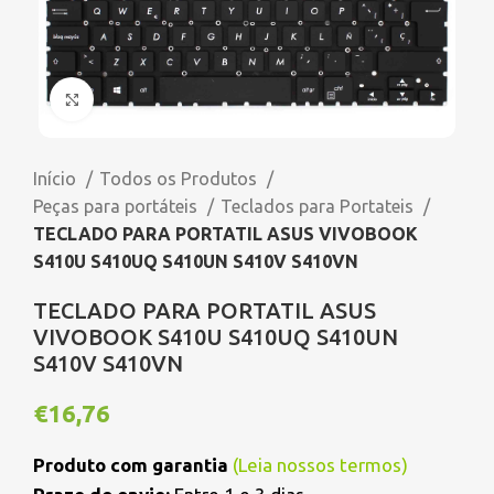
Click to enlarge
Início
Todos os Produtos
Peças para portáteis
Teclados para Portateis
TECLADO PARA PORTATIL ASUS VIVOBOOK
S410U S410UQ S410UN S410V S410VN
TECLADO PARA PORTATIL ASUS
VIVOBOOK S410U S410UQ S410UN
S410V S410VN
€
16,76
Produto com garantia
(
Leia nossos termos
)