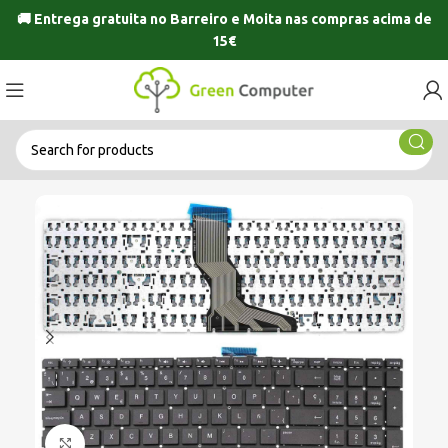
🚚 Entrega gratuita no
Barreiro
e
Moita
nas compras acima de
15€
Click to enlarge