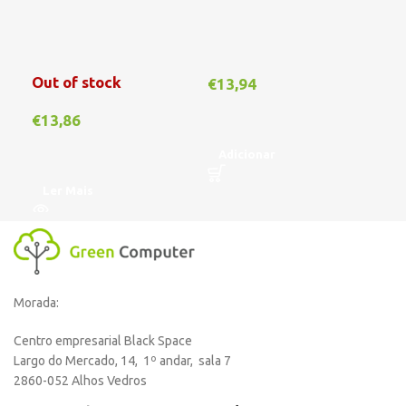
Out of stock
€
13,94
€
1
€
13,86
Adicionar
A
Ler Mais
Morada:
Centro empresarial Black Space
Largo do Mercado, 14, 1º andar, sala 7
2860-052 Alhos Vedros