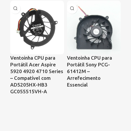
Ventoinha CPU para
Ventoinha CPU para
Ve
Portátil Acer Aspire
Portátil Sony PCG-
Por
5920 4920 4710 Series
61412M –
Sa
– Compatível com
Arrefecimento
C6
AD5205HX-HB3
Essencial
Ac
GC055515VH-A
As
Ref