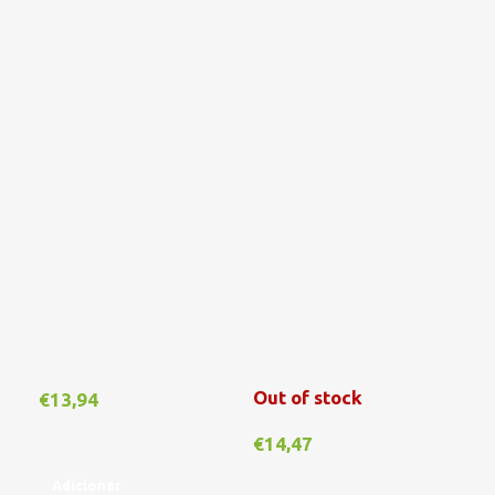
Out of stock
€
13,94
€
1
€
14,47
Adicionar
A