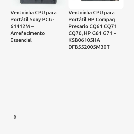
Ventoinha CPU para
Ventoinha CPU para
Ve
Portátil Sony PCG-
Portátil HP Compaq
Por
61412M –
Presario CQ61 CQ71
Sa
Arrefecimento
CQ70, HP G61 G71 –
C6
Essencial
KSB06105HA
Ac
DFB552005M30T
As
Ref