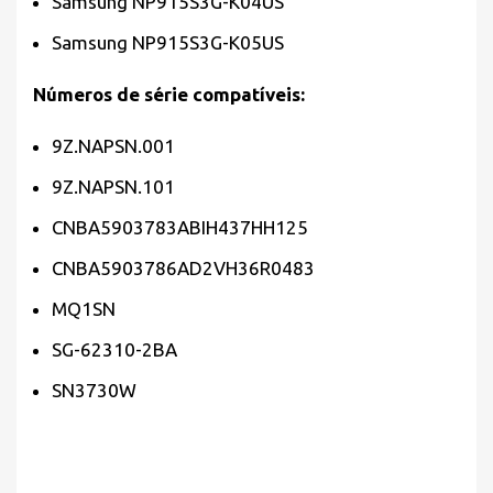
Samsung NP915S3G-K04US
Samsung NP915S3G-K05US
Números de série compatíveis:
9Z.NAPSN.001
9Z.NAPSN.101
CNBA5903783ABIH437HH125
CNBA5903786AD2VH36R0483
MQ1SN
SG-62310-2BA
SN3730W