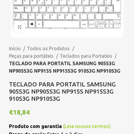
Click to enlarge
Início
Todos os Produtos
Peças para portáteis
Teclados para Portateis
TECLADO PARA PORTATIL SAMSUNG 905S3G
NP905S3G NP915S NP915S3G 910S3G NP910S3G
TECLADO PARA PORTATIL SAMSUNG
905S3G NP905S3G NP915S NP915S3G
910S3G NP910S3G
€
18,84
Produto com garantia
(
Leia nossos termos
)