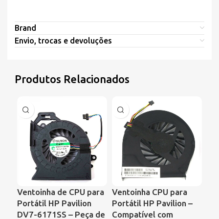
Brand
Envio, trocas e devoluções
Produtos Relacionados
Ventoinha de CPU para
Ventoinha CPU para
Ve
Portátil HP Pavilion
Portátil HP Pavilion –
Por
DV7-6171SS – Peça de
Compatível com
Ser