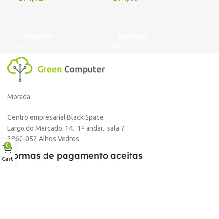
Adicionar
Adicionar
A
Morada:
Centro empresarial Black Space
Largo do Mercado, 14, 1º andar, sala 7
2860-052 Alhos Vedros
0
Formas de pagamento aceitas
Cart
Empresa
Sobre nós