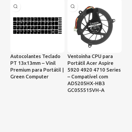
Ve
Autocolantes Teclado
Ventoinha CPU para
Por
PT 13x13mm – Vinil
Portátil Acer Aspire
VG
Premium para Portátil |
5920 4920 4710 Series
UD
Green Computer
– Compatível com
AD5205HX-HB3
GC055515VH-A