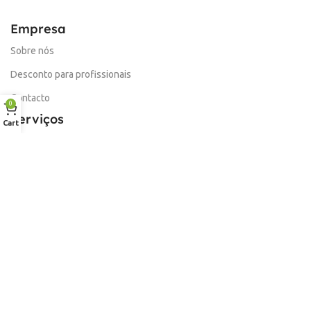
Empresa
Sobre nós
Desconto para profissionais
Contacto
0
Serviços
Cart
Procurar Produto
Troca de Pontos
Informações
Conta
Política de devolução
Livro de Reclamações Electronico
Termos e Condições
Garantia