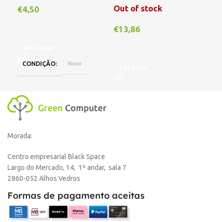
€
1
Out of stock
€
4,50
€
13,86
A
Adicionar
CONDIÇÃO
Novo
Ler Mais
Morada:
Centro empresarial Black Space
Largo do Mercado, 14, 1º andar, sala 7
2860-052 Alhos Vedros
Formas de pagamento aceitas