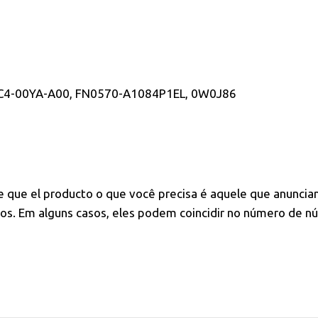
C4-00YA-A00, FN0570-A1084P1EL, 0W0J86
e
que el producto o que você precisa é aquele que anuncia
s. Em alguns casos, eles podem coincidir no número de nú