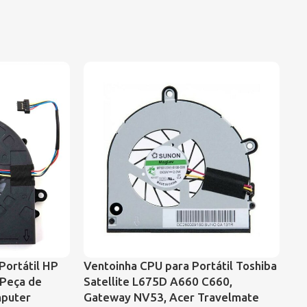
Portátil HP
Ventoinha CPU para Portátil Toshiba
Ve
 Peça de
Satellite L675D A660 C660,
Pa
mputer
Gateway NV53, Acer Travelmate
64