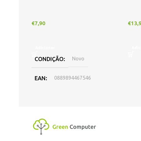
€
7,90
€
13,
Adicionar
Adic
CONDIÇÃO
Novo
EAN
0889894467546
DISPONIBILIDADE
Online
,
Loja Oeiras
MARCA
HP