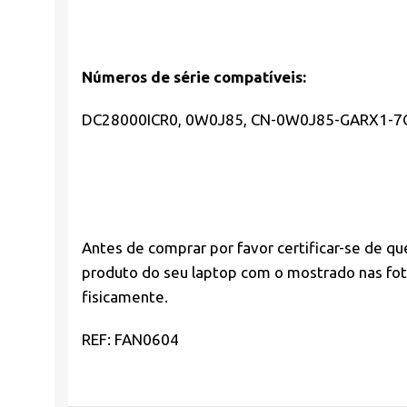
Números de série compatíveis:
DC28000ICR0, 0W0J85, CN-0W0J85-GARX1-7
Antes de comprar por favor
certificar-se de qu
produto do seu laptop com o mostrado nas foto
fisicamente.
REF: FAN0604