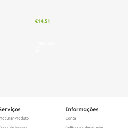
€
14,51
€
1
Adicionar
A
Serviços
Informações
Procurar Produto
Conta
Troca de Pontos
Política de devolução