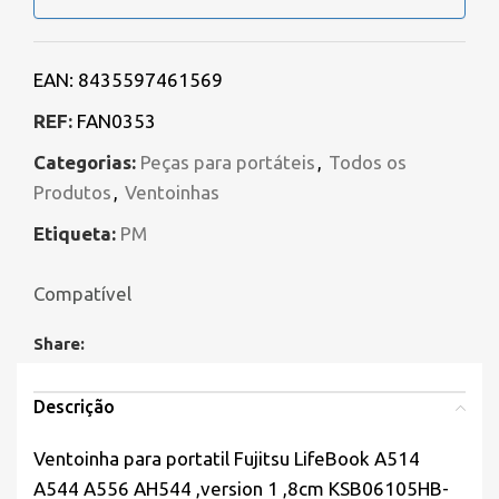
EAN:
8435597461569
REF:
FAN0353
Categorias:
Peças para portáteis
,
Todos os
Produtos
,
Ventoinhas
Etiqueta:
PM
Compatível
Share:
Descrição
Ventoinha para portatil Fujitsu LifeBook A514
A544 A556 AH544 ,version 1 ,8cm KSB06105HB-