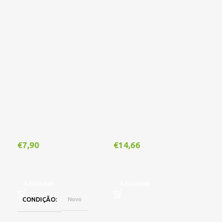
€
1
€
7,90
€
14,66
A
Adicionar
Adicionar
CONDIÇÃO
Novo