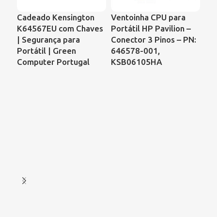
Ve
Cadeado Kensington
Ventoinha CPU para
Por
K64567EU com Chaves
Portátil HP Pavilion –
VG
| Segurança para
Conector 3 Pinos – PN:
UD
Portátil | Green
646578-001,
Computer Portugal
KSB06105HA