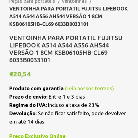
Peças para portáteis
Ventoinhas
VENTOINHA PARA PORTATIL FUJITSU LIFEBOOK
A514 A544 A556 AH544 VERSÃO 1 8CM
KSB06105HB-CL69 6033B0033101
VENTOINHA PARA PORTATIL FUJITSU
LIFEBOOK A514 A544 A556 AH544
VERSÃO 1 8CM KSB06105HB-CL69
6033B0033101
€
20,54
Produto com garantia
(
Leia nossos termos
)
Prazo de envio:
Entre 1 e 3 dias
Regime do IVA:
Incluso a taxa de 23%
Devolução:
Se não ficar satisfeito, pode devolver
em até 14 dias.
Preço Exclusivo Online