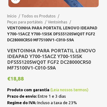
Início
Todos os Produtos
Peças para portáteis
Ventoinhas
VENTOINHA PARA PORTATIL LENOVO IDEAPAD
Y700-15ACZ Y700-15ISK DFS551205WQ0T FGF2
DC28000CRS0 MF75100V1-C010-S9A
VENTOINHA PARA PORTATIL LENOVO
IDEAPAD Y700-15ACZ Y700-15ISK
DFS551205WQ0T FGF2 DC28000CRS0
MF75100V1-C010-S9A
€
18,88
Produto com garantia
(
Leia nossos termos
)
Prazo de envio:
Entre 1 e 3 dias
Regime do IVA:
Incluso a taxa de 23%