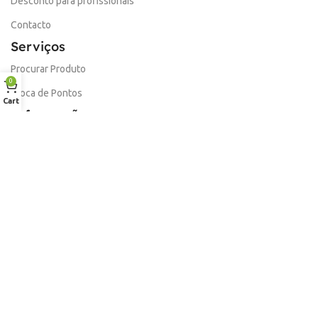
Desconto para profissionais
Contacto
Serviços
Procurar Produto
0
Troca de Pontos
Cart
Informações
Conta
Política de devolução
Livro de Reclamações Electronico
Termos e Condições
Garantia
Portes e Entregas