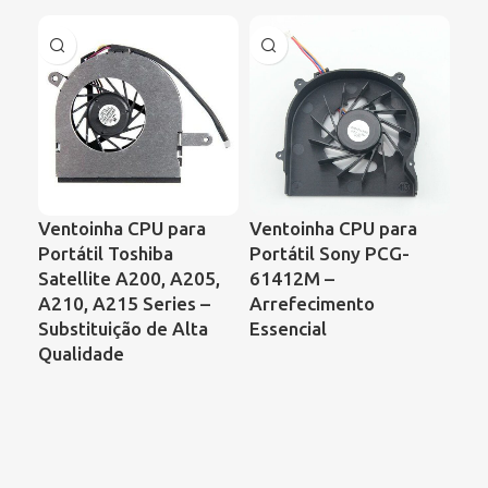
Ventoinha CPU para
Ventoinha CPU para
Ve
Portátil Toshiba
Portátil Sony PCG-
Por
Satellite A200, A205,
61412M –
Sat
A210, A215 Series –
Arrefecimento
C8
Substituição de Alta
Essencial
– C
Qualidade