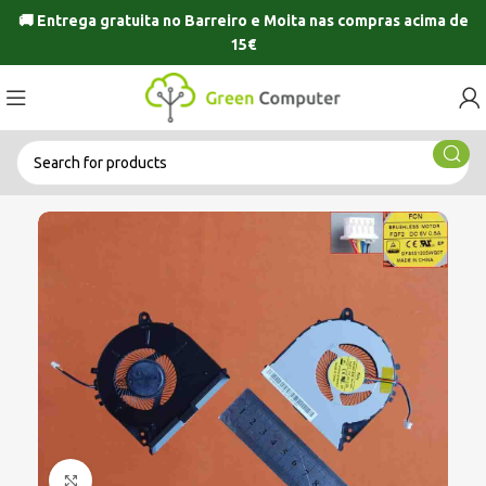
🚚 Entrega gratuita no
Barreiro
e
Moita
nas compras acima de
15€
Click to enlarge