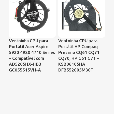
Ventoinha CPU para
Ventoinha CPU para
Ve
Portátil Acer Aspire
Portátil HP Compaq
Por
5920 4920 4710 Series
Presario CQ61 CQ71
Sat
– Compatível com
CQ70, HP G61 G71 –
Co
AD5205HX-HB3
KSB06105HA
B7
GC055515VH-A
DFB552005M30T