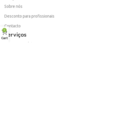
Sobre nós
Desconto para profissionais
Contacto
0
Serviços
Cart
Procurar Produto
Troca de Pontos
Informações
Conta
Política de devolução
Livro de Reclamações Electronico
Termos e Condições
Garantia
Portes e Entregas