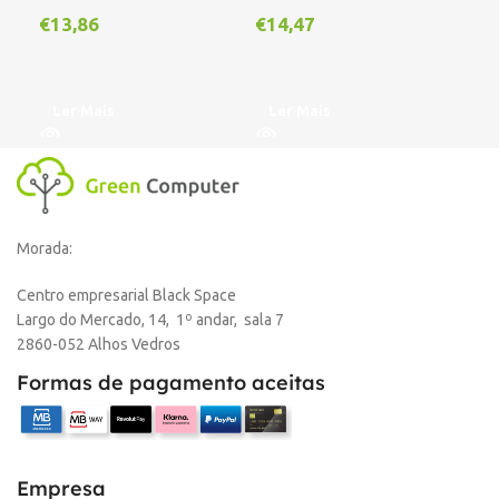
€
13,86
€
14,47
A
Ler Mais
Ler Mais
Morada:
Centro empresarial Black Space
Largo do Mercado, 14, 1º andar, sala 7
2860-052 Alhos Vedros
Formas de pagamento aceitas
Empresa