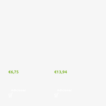
€
6,75
€
13,94
€
1
Adicionar
Adicionar
A