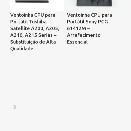
Ventoinha CPU para
Ventoinha CPU para
Ve
Portátil Toshiba
Portátil Sony PCG-
Por
Satellite A200, A205,
61412M –
Sat
A210, A215 Series –
Arrefecimento
Co
Substituição de Alta
Essencial
B7
Qualidade