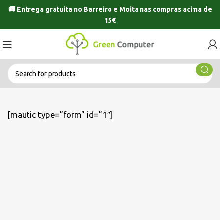
🚚 Entrega gratuita no
Barreiro
e
Moita
nas compras acima de
15€
[mautic type=”form” id=”1″]