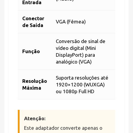
Entrada
Conector
VGA (Fêmea)
de Saída
Conversão de sinal de
vídeo digital (Mini
Função
DisplayPort) para
analógico (VGA)
Suporta resoluções até
Resolução
1920×1200 (WUXGA)
Máxima
ou 1080p Full HD
Atenção:
Este adaptador converte apenas o