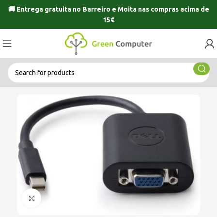
🚚 Entrega gratuita no
Barreiro
e
Moita
nas compras acima de
15€
Click to enlarge