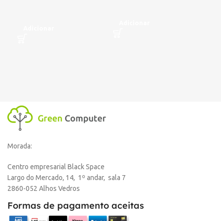
€
4
Adicionar
Adicionar
A
C
E
DI
On
Morada:
,
Lo
,
Centro empresarial Black Space
Lo
Largo do Mercado, 14, 1º andar, sala 7
2860-052 Alhos Vedros
Formas de pagamento aceitas