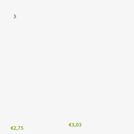
€
3,03
€
2,75