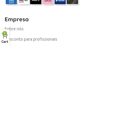
Empresa
Sobre nós
0
Desconto para profissionais
Cart
Contacto
Serviços
Procurar Produto
Troca de Pontos
Informações
Conta
Política de devolução
Livro de Reclamações Electronico
Termos e Condições