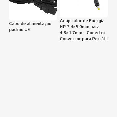
Adaptador de Energia
Cabo de alimentação
HP 7.4×5.0mm para
padrão UE
4.8×1.7mm – Conector
Ad
Conversor para Portátil
pa
Co
Con
Mo