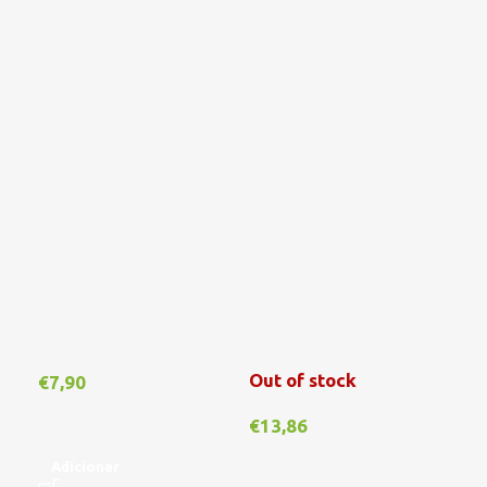
Out of stock
€
7,90
€
1
€
13,86
Adicionar
A