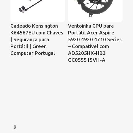
Cadeado Kensington
Ventoinha CPU para
Ve
K64567EU com Chaves
Portátil Acer Aspire
Por
| Segurança para
5920 4920 4710 Series
Ser
Portátil | Green
– Compatível com
de 
Computer Portugal
AD5205HX-HB3
GC055515VH-A