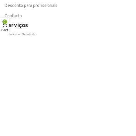
Desconto para profissionais
Contacto
0
Serviços
Cart
Procurar Produto
Troca de Pontos
Informações
Conta
Política de devolução
Livro de Reclamações Electronico
Termos e Condições
Garantia
Portes e Entregas