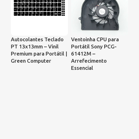
Autocolantes Teclado
Ventoinha CPU para
Ve
PT 13x13mm – Vinil
Portátil Sony PCG-
Po
Premium para Portátil |
61412M –
Pr
Green Computer
Arrefecimento
CQ
Essencial
KS
DF