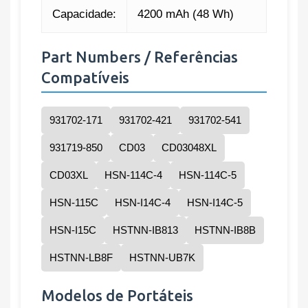
Capacidade:
4200 mAh (48 Wh)
Part Numbers / Referências
Compatíveis
931702-171
931702-421
931702-541
931719-850
CD03
CD03048XL
CD03XL
HSN-114C-4
HSN-114C-5
HSN-115C
HSN-I14C-4
HSN-I14C-5
HSN-I15C
HSTNN-IB813
HSTNN-IB8B
HSTNN-LB8F
HSTNN-UB7K
Modelos de Portáteis