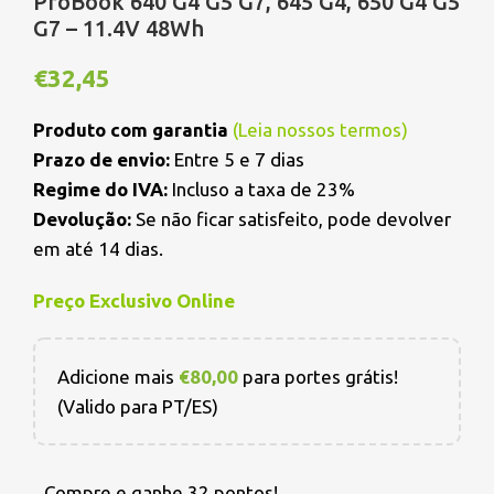
ProBook 640 G4 G5 G7, 645 G4, 650 G4 G5
G7 – 11.4V 48Wh
€
32,45
Produto com garantia
(
Leia nossos termos
)
Prazo de envio:
Entre 5 e 7 dias
Regime do IVA:
Incluso a taxa de 23%
Devolução:
Se não ficar satisfeito, pode devolver
em até 14 dias.
Preço Exclusivo Online
Adicione mais
€
80,00
para portes grátis!
(Valido para PT/ES)
Compre e ganhe 32 pontos!