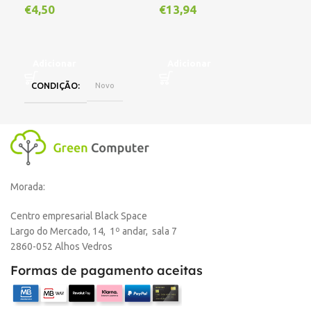
Out
€
4,50
€
13,94
€
1
Adicionar
Adicionar
CONDIÇÃO
Novo
L
Morada:
Centro empresarial Black Space
Largo do Mercado, 14, 1º andar, sala 7
2860-052 Alhos Vedros
Formas de pagamento aceitas