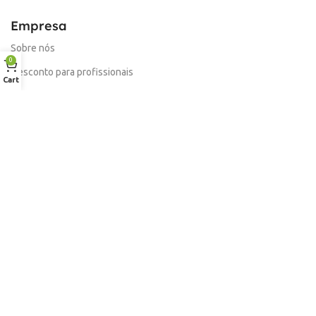
Empresa
Sobre nós
0
Desconto para profissionais
Cart
Contacto
Serviços
Procurar Produto
Troca de Pontos
Informações
Conta
Política de devolução
Livro de Reclamações Electronico
Termos e Condições
Garantia