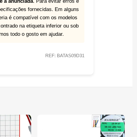
 é a anunciada
. Para evitar erros e
ecificações fornecidas. Em alguns
eria é compatível com os modelos
ntrado na etiqueta inferior ou sob
emos todo o gosto em ajudar.
REF: BATAS09D31