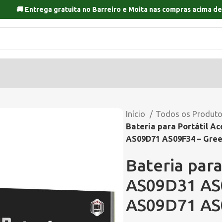
🚚 Entrega gratuita no
Barreiro
e
Moita
nas compras acima de
Início
Todos os Produt
Bateria para Portátil 
AS09D71 AS09F34 – Gre
Bateria par
AS09D31 AS
AS09D71 AS