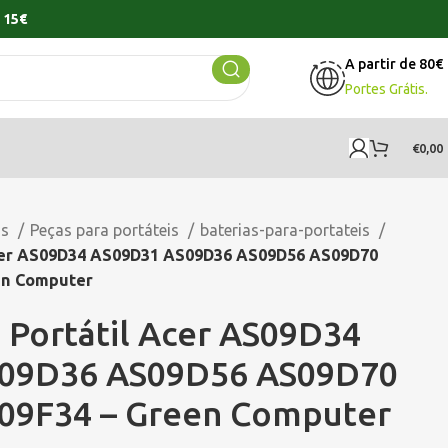
 15€
A partir de 80€
Portes Grátis.
€
0,00
os
Peças para portáteis
baterias-para-portateis
Acer AS09D34 AS09D31 AS09D36 AS09D56 AS09D70
en Computer
a Portátil Acer AS09D34
09D36 AS09D56 AS09D70
09F34 – Green Computer