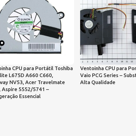
inha CPU para Portátil Toshiba
Ventoinha CPU para Por
lite L675D A660 C660,
Vaio PCG Series – Subst
way NV53, Acer Travelmate
Alta Qualidade
, Aspire 5552/5741 –
geração Essencial