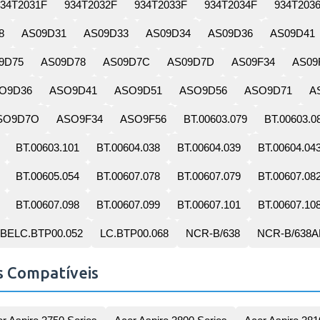
934T2031F
934T2032F
934T2033F
934T2034F
934T203
8
AS09D31
AS09D33
AS09D34
AS09D36
AS09D41
9D75
AS09D78
AS09D7C
AS09D7D
AS09F34
AS09
O9D36
ASO9D41
ASO9D51
ASO9D56
ASO9D71
A
SO9D7O
ASO9F34
ASO9F56
BT.00603.079
BT.00603.0
BT.00603.101
BT.00604.038
BT.00604.039
BT.00604.04
BT.00605.054
BT.00607.078
BT.00607.079
BT.00607.08
BT.00607.098
BT.00607.099
BT.00607.101
BT.00607.10
BELC.BTP00.052
LC.BTP00.068
NCR-B/638
NCR-B/638A
s Compatíveis