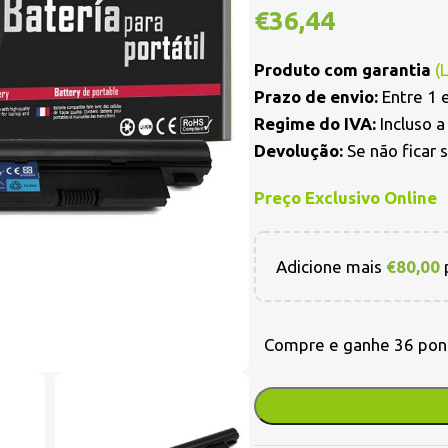
€
36,44
Produto com garantia
(
Prazo de envio:
Entre 1 e
Regime do IVA:
Incluso 
Devolução:
Se não ficar 
Preço Exclusivo Online
Adicione mais
€
80,00
p
Compre e ganhe 36 pon