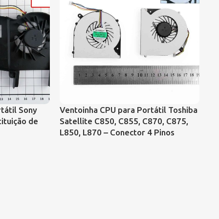
tátil Sony
Ventoinha CPU para Portátil Toshiba
Ve
ituição de
Satellite C850, C855, C870, C875,
Sa
L850, L870 – Conector 4 Pinos
co