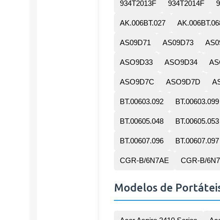
934T2013F
934T2014F
AK.006BT.027
AK.006BT.06
AS09D71
AS09D73
AS0
ASO9D33
ASO9D34
AS
ASO9D7C
ASO9D7D
A
BT.00603.092
BT.00603.099
BT.00605.048
BT.00605.053
BT.00607.096
BT.00607.097
CGR-B/6N7AE
CGR-B/6N7
Modelos de Portátei