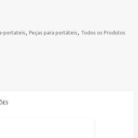
a-portateis
,
Peças para portáteis
,
Todos os Produtos
ÕES