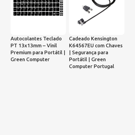
Autocolantes Teclado
Cadeado Kensington
Ve
PT 13x13mm – Vinil
K64567EU com Chaves
Por
Premium para Portátil |
| Segurança para
Co
Green Computer
Portátil | Green
68
Computer Portugal
00