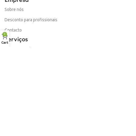
Sobre nós
Desconto para profissionais
Contacto
0
Serviços
Cart
Procurar Produto
Troca de Pontos
Informações
Conta
Política de devolução
Livro de Reclamações Electronico
Termos e Condições
Garantia
Portes e Entregas