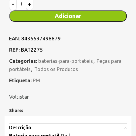
Adicionar
EAN:
8435597498879
REF:
BAT2275
Categorias:
baterias-para-portateis
,
Peças para
portáteis
,
Todos os Produtos
Etiqueta:
PM
Voltistar
Share:
Descrição
Bateria para portatil
Dell