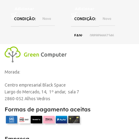
Adicionar
Adicionar
A
CONDIÇÃO
Novo
CONDIÇÃO
Novo
EAN
0889894467546
DISPONIBILIDADE
Online
Morada:
,
Loja Oeiras
Centro empresarial Black Space
Largo do Mercado, 14, 1º andar, sala 7
MARCA
HP
2860-052 Alhos Vedros
Formas de pagamento aceitas
Empresa