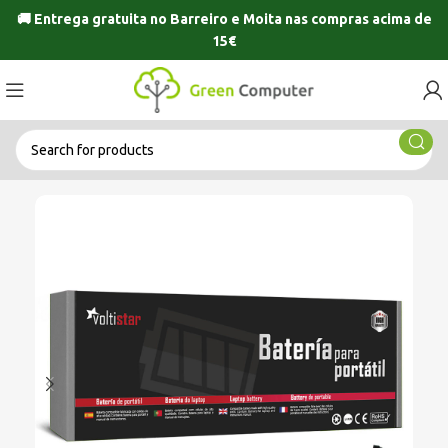
🚚 Entrega gratuita no
Barreiro
e
Moita
nas compras acima de
15€