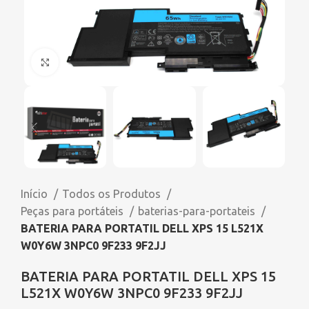
Click to enlarge
Início
Todos os Produtos
Peças para portáteis
baterias-para-portateis
BATERIA PARA PORTATIL DELL XPS 15 L521X
W0Y6W 3NPC0 9F233 9F2JJ
BATERIA PARA PORTATIL DELL XPS 15
L521X W0Y6W 3NPC0 9F233 9F2JJ