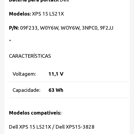
Modelos:
XPS 15 L521X
P/N:
09F233, W0Y6W, WOY6W, 3NPC0, 9F2JJ
“
CARACTERÍSTICAS
Voltagem:
11,1 V
Capacidade:
63 Wh
Modelos compatíveis:
Dell XPS 15 L521X / Dell XPS15-3828