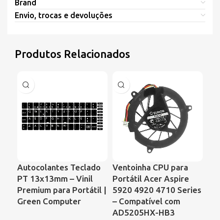
Brand
Envio, trocas e devoluções
Produtos Relacionados
Autocolantes Teclado
Ventoinha CPU para
Ve
PT 13x13mm – Vinil
Portátil Acer Aspire
Po
Premium para Portátil |
5920 4920 4710 Series
– 
Green Computer
– Compatível com
60
AD5205HX-HB3
NF