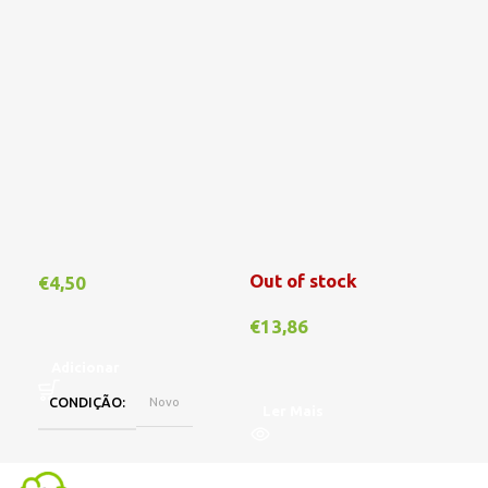
Out of stock
€
4,50
€
1
€
13,86
Adicionar
A
CONDIÇÃO
Novo
Ler Mais