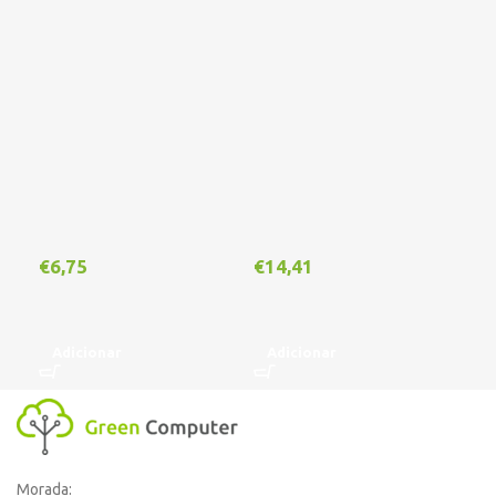
€
6,75
€
14,41
€
1
Adicionar
Adicionar
A
Morada: