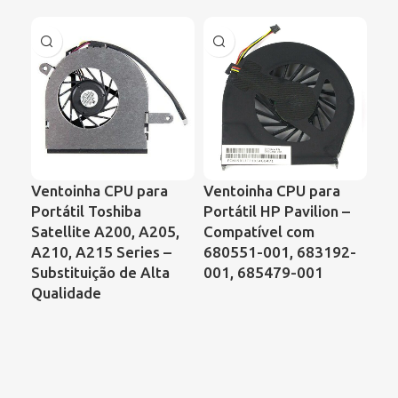
Ventoinha CPU para
Ventoinha CPU para
Ve
Portátil Toshiba
Portátil HP Pavilion –
Por
Satellite A200, A205,
Compatível com
Sat
A210, A215 Series –
680551-001, 683192-
C8
Substituição de Alta
001, 685479-001
– C
Qualidade