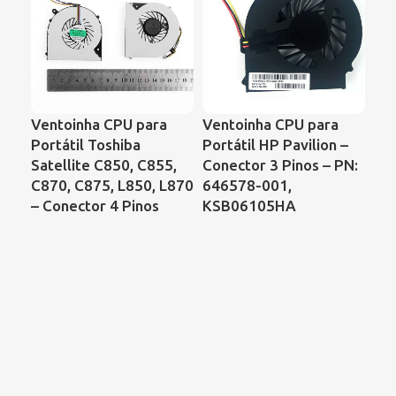
VE
Ventoinha CPU para
Ventoinha CPU para
PO
Portátil Toshiba
Portátil HP Pavilion –
A5
Satellite C850, C855,
Conector 3 Pinos – PN:
N6
C870, C875, L850, L870
646578-001,
N6
– Conector 4 Pinos
KSB06105HA