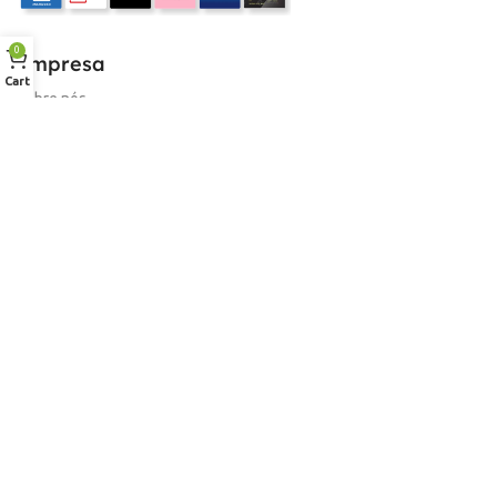
0
Empresa
Cart
Sobre nós
Desconto para profissionais
Contacto
Serviços
Procurar Produto
Troca de Pontos
Informações
Conta
Política de devolução
Livro de Reclamações Electronico
Termos e Condições