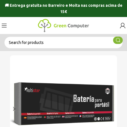
🚚 Entrega gratuita no
Barreiro
e
Moita
nas compras acima de
15€