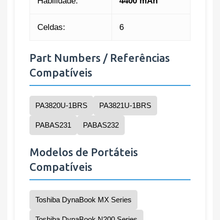
Habilidade:
4400 mAh
Celdas:
6
Part Numbers / Referências
Compatíveis
PA3820U-1BRS
PA3821U-1BRS
PABAS231
PABAS232
Modelos de Portáteis
Compatíveis
Toshiba DynaBook MX Series
Toshiba DynaBook N200 Series