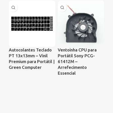
Autocolantes Teclado
Ventoinha CPU para
Ve
PT 13x13mm – Vinil
Portátil Sony PCG-
Por
Premium para Portátil |
61412M –
Sa
Green Computer
Arrefecimento
C6
Essencial
Ac
As
Ref