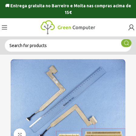
🚚 Entrega gratuita no
Barreiro
e
Moita
nas compras acima de
15€
Click to enlarge