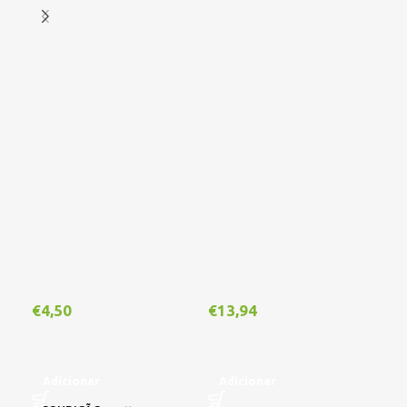
€
4,50
€
13,94
€
1
Adicionar
Adicionar
A